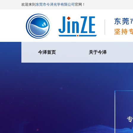
欢迎来到
东莞市今泽光学有限公司
官网！
今泽首页
关于今泽