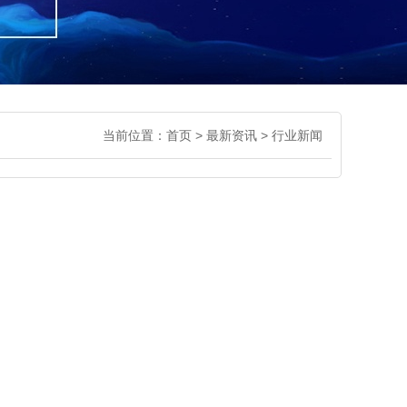
当前位置：
首页
>
最新资讯
>
行业新闻